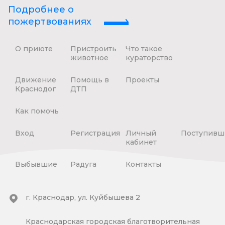
Подробнее о
пожертвованиях
О приюте
Пристроить
Что такое
животное
кураторство
Движение
Помощь в
Проекты
Краснодог
ДТП
Как помочь
Вход
Регистрация
Личный
Поступивш
кабинет
Выбывшие
Радуга
Контакты
г. Краснодар, ул. Куйбышева 2
Краснодарская городская благотворительная