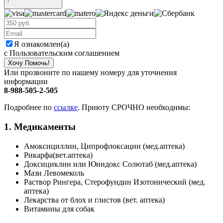
Я ознакомлен(а)
с Пользовательским соглашением
Хочу Помочь!
Или прозвоните по нашему номеру для уточнения
информации
8-988-505-2-505
Подробнее по
ссылке
. Приюту СРОЧНО необходимы:
1. Медикаменты
Амоксициллин, Ципрофлоксацин (мед.аптека)
Рикарфа(вет.аптека)
Доксициклин или Юнидокс Солютаб (мед.аптека)
Мази Левомеколь
Раствор Рингера, Стерофундин Изотонический (мед.
аптека)
Лекарства от блох и глистов (вет. аптека)
Витамины для собак