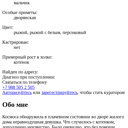
мальчик
Особые приметы:
дворянская
Цвет:
рыжий, рыжий с белым, персиковый
Кастрирован:
нет
Примерный рост в холке:
котенок
Найден по адресу:
Диагноз при поступлении:
Связаться по телефону
+7 988 505 2 505
Авторизуйтесь
или
зарегестрируйтесь
, чтобы стать куратором
Обо мне
Космоса обнаружила в плачевном состоянии во дворе жилого
дома неравнодушная девушка. Что случилось с котенком,
доподлинно неизвестно. Было очевидно, что без помощи