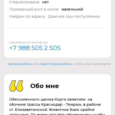
Стерилизована:
нет
Примерный рост в холке:
маленький
Найден по адресу:
Диагноз при поступлении:
Связаться по телефону
+7 988 505 2 505
Авторизуйтесь
или
зарегестрируйтесь
, чтобы стать куратором
Обо мне
Обессиленного
щенка
Корги заметили на
обочине трассы Краснодар - Темрюк, в районе
ст. Елизаветинской. Животное было крайне
истощено. По всему его телу
обнаружили
ушибы