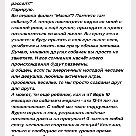
рассел?!"
Парирую.
Вы видели фильм "Маска"? Помните там
собачку? А теперь посмотрите видео со мной в
главной роли, а ещё лучше, приходите в приют
познакомиться со мной лично. Вы сразу меня
узнаете: я буду прыгать в вольере выше всех,
улыбаться и махать вам сразу обеими лапками.
Думаю, никаких других собачек вы просто не
заметите. И все сомнения насчёт моего
происхождения будут развеяны.
В общем, если ты энергичный молодой человек
или девушка, любишь активные игры,
пробежки, веселье, то мы просто созданы друг
для друга.
А может, ты ещё ребёнок, как и я? Ведь 10
месяцев по собачьим меркам - это 12-14 лет по
человеческим. С тобой мы тоже подружимся.
Будем играть в мяч, устраивать весёлые
потасовки дома и на прогулках! Я заменю собой
сразу несколько спортивных секций! Конечно,
только в свободное от твоих уроков время.