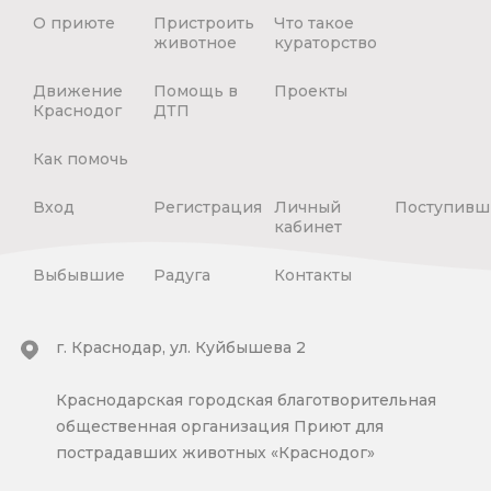
О приюте
Пристроить
Что такое
животное
кураторство
Движение
Помощь в
Проекты
Краснодог
ДТП
Как помочь
Вход
Регистрация
Личный
Поступивш
кабинет
Выбывшие
Радуга
Контакты
г. Краснодар, ул. Куйбышева 2
Краснодарская городская благотворительная
общественная организация Приют для
пострадавших животных «Краснодог»