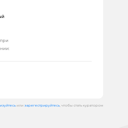
ый
 при
нии:
изуйтесь
или
зарегестрируйтесь
, чтобы стать куратором