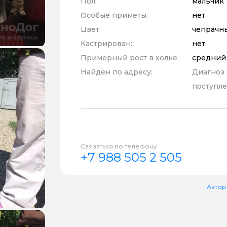
Пол:
мальчик
Особые приметы:
нет
Цвет:
чепрачн
Кастрирован:
нет
Примерный рост в холке:
средний
Найден по адресу:
Диагноз
поступле
Связаться по телефону
+7 988 505 2 505
Автор