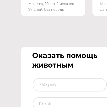
Мальчик, 10 лет 9 месяцев
Мал
27 дней, без породы
ден
Оказать помощь
животным