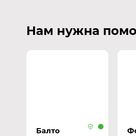
Нам нужна пом
Балто
Ф