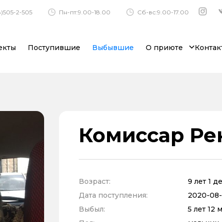
)505-2-505
Пн-пт:9.00-18.00
Сб-вс:9.00-17.00
екты
Поступившие
Выбывшие
О приюте
Контак
Комиссар Ре
Возраст:
9 лет 1 д
Дата поступления:
2020-08-
Выбыл:
5 лет 12