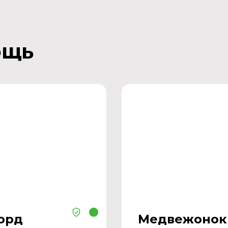
ощь
орд
Медвежонок