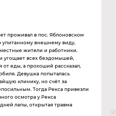
ет проживал в пос. Яблоновском
по упитанному внешнему виду,
местные жители и работники.
и угощает всех бездомышей,
я от еды, а прохоший рассказал,
мобиля. Девушка попыталась
йшую клинику, но счёт за
епосильным. Тогда Рекса привезли
чного осмотра у Рекса
ней лапы, открытая травма