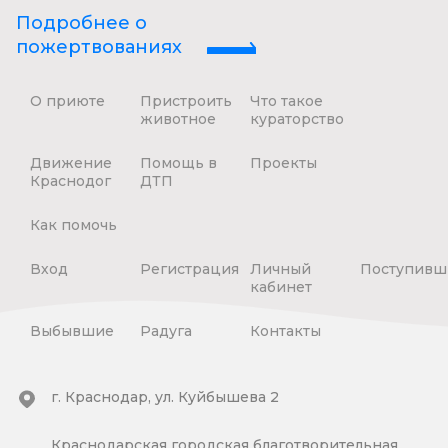
Подробнее о
пожертвованиях
О приюте
Пристроить
Что такое
животное
кураторство
Движение
Помощь в
Проекты
Краснодог
ДТП
Как помочь
Вход
Регистрация
Личный
Поступивш
кабинет
Выбывшие
Радуга
Контакты
г. Краснодар, ул. Куйбышева 2
Краснодарская городская благотворительная