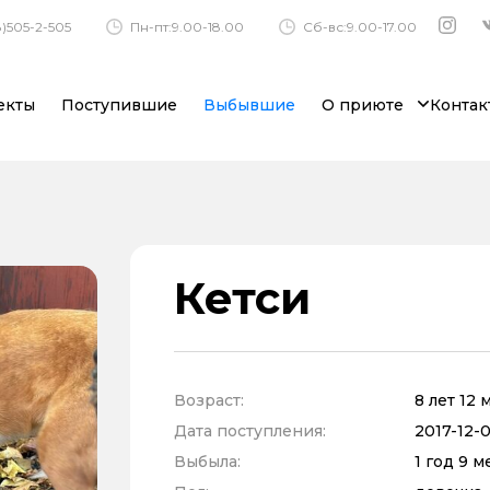
)505-2-505
Пн-пт:9.00-18.00
Сб-вс:9.00-17.00
екты
Поступившие
Выбывшие
О приюте
Контак
Кетси
Возраст:
8 лет 12
Дата поступления:
2017-12-0
Выбыла:
1 год 9 