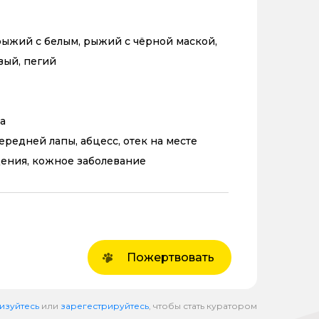
ыжий с белым, рыжий с чёрной маской,
вый, пегий
а
ередней лапы, абцесс, отек на месте
ения, кожное заболевание
Пожертвовать
изуйтесь
или
зарегестрируйтесь
, чтобы стать куратором