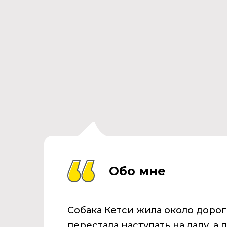
Обо мне
Собака Кетси жила около доро
перестала наступать на лапу, а 