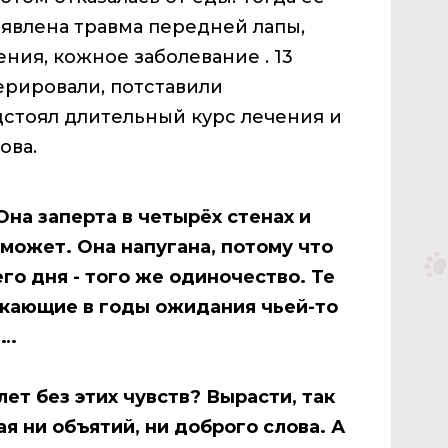
ыявлена травма передней лапы,
ния, кожное заболевание . 13
ерировали, потставили
дстоял длительный курс лечения и
ова.
Она заперта в четырёх стенах и
 может. Она напугана, потому что
го дня - того же одиночество. Те
екающие в годы ожидания чьей-то
а…
ет без этих чувств? Вырасти, так
ая ни объятий, ни доброго слова. А