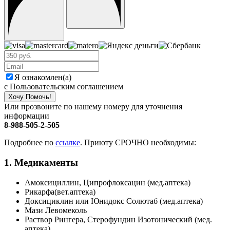
Я ознакомлен(а)
с Пользовательским соглашением
Хочу Помочь!
Или прозвоните по нашему номеру для уточнения
информации
8-988-505-2-505
Подробнее по
ссылке
. Приюту СРОЧНО необходимы:
1. Медикаменты
Амоксициллин, Ципрофлоксацин (мед.аптека)
Рикарфа(вет.аптека)
Доксициклин или Юнидокс Солютаб (мед.аптека)
Мази Левомеколь
Раствор Рингера, Стерофундин Изотонический (мед.
аптека)