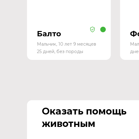
Балто
Ф
Мальчик, 10 лет 9 месяцев
Мал
25 дней, без породы
дне
Оказать помощь
животным