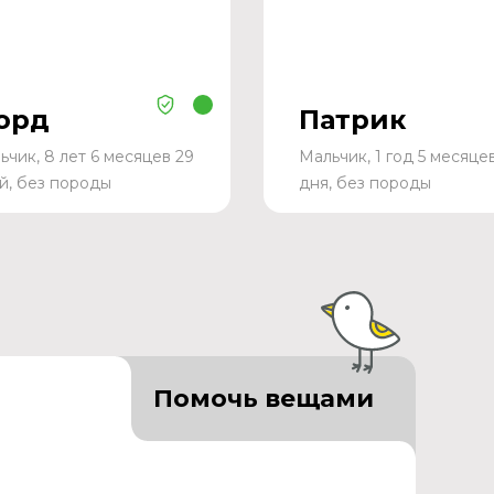
орд
Патрик
ьчик, 8 лет 6 месяцев 29
Мальчик, 1 год 5 месяце
й, без породы
дня, без породы
Помочь вещами