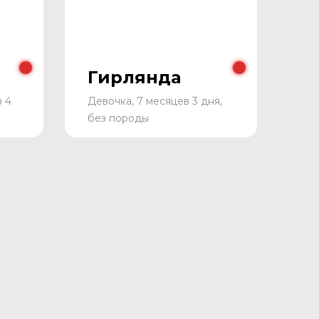
Гирлянда
в 4
Девочка, 7 месяцев 3 дня,
без породы