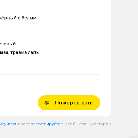
чёрный с белым
ёзовый
лаза, травма лапы
Пожертвовать
изуйтесь
или
зарегестрируйтесь
, чтобы стать куратором