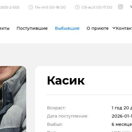
)505-2-505
Пн-пт:9.00-18.00
Сб-вс:9.00-17.00
екты
Поступившие
Выбывшие
О приюте
Контак
Касик
Возраст:
1 год 20
Дата поступления:
2026-01-1
Выбыл:
6 месяце