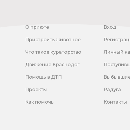
О приюте
Вход
Пристроить животное
Регистрац
Что такое кураторство
Личный к
Движение Краснодог
Поступив
Помощь в ДТП
Выбывши
Проекты
Радуга
Как помочь
Контакты