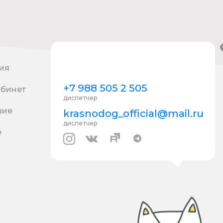
ия
+7 988 505 2 505
абинет
диспетчер
шие
krasnodog_official@mail.ru
диспетчер
е