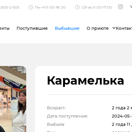
)505-2-505
Пн-пт:9.00-18.00
Сб-вс:9.00-17.00
екты
Поступившие
Выбывшие
О приюте
Контак
Карамелька
Возраст:
2 года 2
Дата поступления:
2024-05-2
Выбыла:
2 года 1