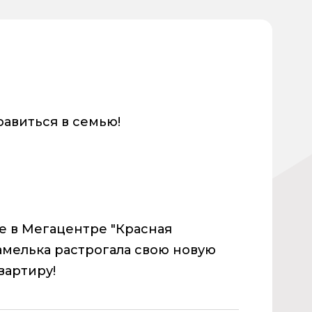
равиться в семью!
ке
в Мегацентре "Красная
амелька растрогала свою новую
вартиру!