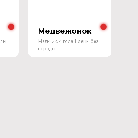
Медвежонок
оды
Мальчик, 4 года 1 день, без
породы