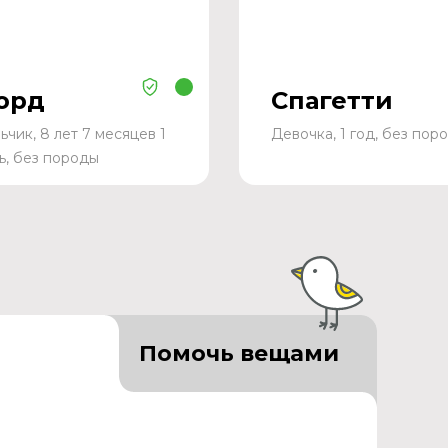
орд
Спагетти
ьчик, 8 лет 7 месяцев 1
Девочка, 1 год, без пор
ь, без породы
Помочь вещами