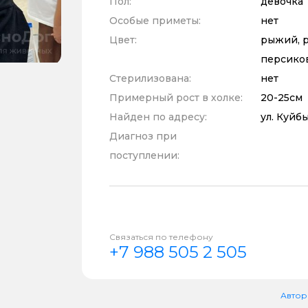
Пол:
девочка
Особые приметы:
нет
Цвет:
рыжий, р
персико
Стерилизована:
нет
Примерный рост в холке:
20-25см
Найден по адресу:
ул. Куйб
Диагноз при
поступлении:
Связаться по телефону
+7 988 505 2 505
Автор