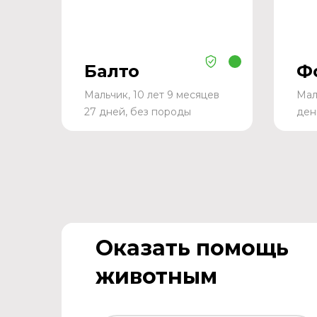
Балто
Ф
Мальчик, 10 лет 9 месяцев
Мал
27 дней, без породы
ден
Оказать помощь
животным