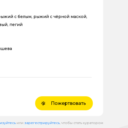
ыжий с белым, рыжий с чёрной маской,
вый, пегий
ышева
Пожертвовать
изуйтесь
или
зарегестрируйтесь
, чтобы стать куратором