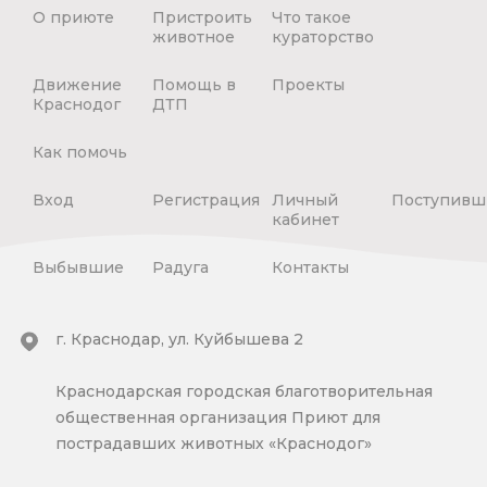
О приюте
Пристроить
Что такое
животное
кураторство
Движение
Помощь в
Проекты
Краснодог
ДТП
Как помочь
Вход
Регистрация
Личный
Поступивш
кабинет
Выбывшие
Радуга
Контакты
г. Краснодар, ул. Куйбышева 2
Краснодарская городская благотворительная
общественная организация Приют для
пострадавших животных «Краснодог»