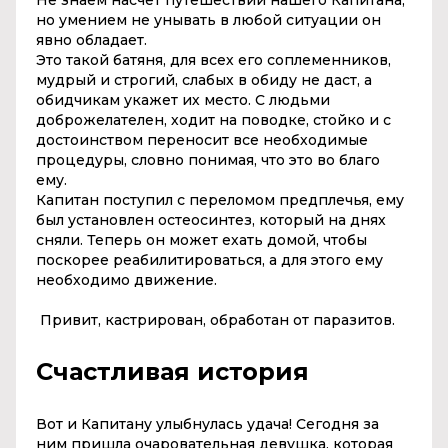
Не знаем насчет путешествий нашего Капитана,
но умением не унывать в любой ситуации он
явно обладает.
Это такой батяня, для всех его соплеменников,
мудрый и строгий, слабых в обиду не даст, а
обидчикам укажет их место. С людьми
доброжелателен, ходит на поводке, стойко и с
достоинством переносит все необходимые
процедуры, словно понимая, что это во благо
ему.
Капитан поступил с переломом предплечья, ему
был установлен остеосинтез, который на днях
сняли. Теперь он может ехать домой, чтобы
поскорее реабилитироваться, а для этого ему
необходимо движение.
Привит, кастрирован, обработан от паразитов.
Счастливая история
Вот и Капитану улыбнулась удача! Сегодня за
ним пришла очаровательная девушка, которая