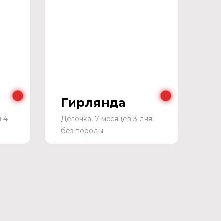
Гирлянда
в 4
Девочка, 7 месяцев 3 дня,
без породы