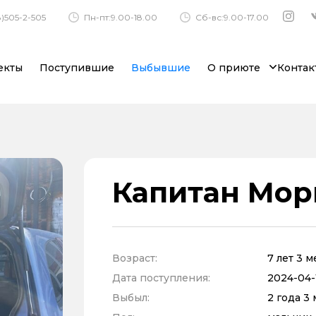
)505-2-505
Пн-пт:9.00-18.00
Сб-вс:9.00-17.00
екты
Поступившие
Выбывшие
О приюте
Контак
Капитан Мор
Возраст:
7 лет 3 
Дата поступления:
2024-04-
Выбыл:
2 года 3