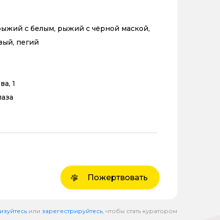
ыжий с белым, рыжий с чёрной маской,
вый, пегий
ва, 1
лаза
Пожертвовать
изуйтесь
или
зарегестрируйтесь
, чтобы стать куратором