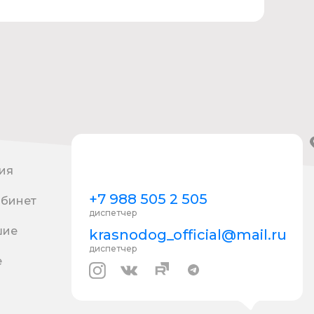
ия
+7 988 505 2 505
абинет
диспетчер
шие
krasnodog_official@mail.ru
диспетчер
е