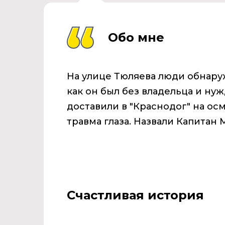
Обо мне
На улице Тюляева люди обнаруж
как он был без владельца и ну
доставили в "Краснодог" на ос
травма глаза. Назвали Капитан
Счастливая история