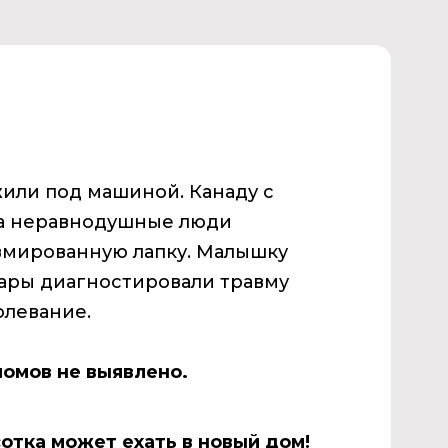
или под машиной. Канаду с
гда неравнодушные люди
авмированную лапку. Малышку
нары диагностировали травму
олевание.
ломов не выявлено.
отка может ехать в новый дом!