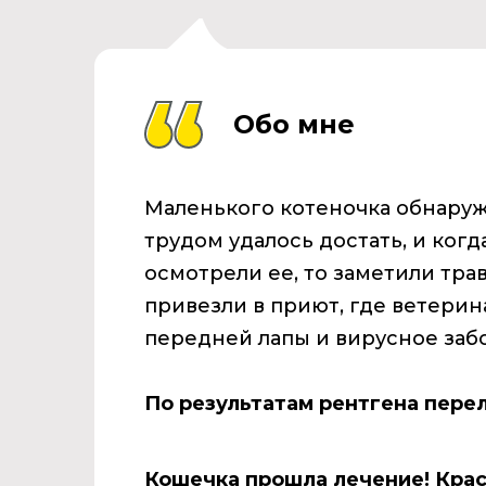
Обо мне
Маленького котеночка обнаруж
трудом удалось достать, и ко
осмотрели ее, то заметили тр
привезли в приют, где ветери
передней лапы и вирусное заб
По результатам рентгена пере
Кошечка прошла лечение! Крас