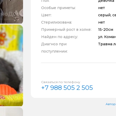
Пол:
девочка
Особые приметы:
нет
Цвет:
серый, с
Стерилизована:
нет
Примерный рост в холке:
15-20см
Найден по адресу:
ул. Кома
Диагноз при
Травма л
поступлении:
Связаться по телефону
+7 988 505 2 505
Автор