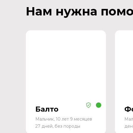
Нам нужна пом
Балто
Ф
Мальчик, 10 лет 9 месяцев
Мал
27 дней, без породы
ден