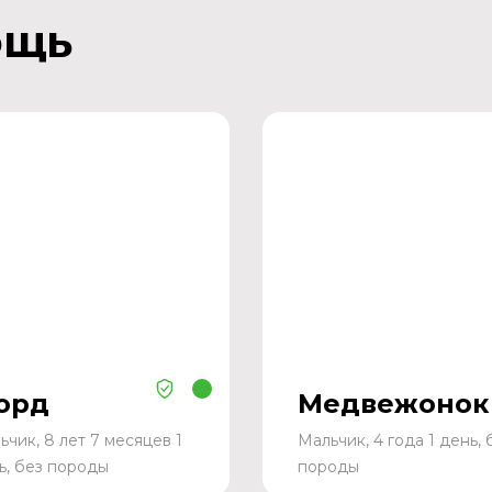
ощь
орд
Медвежонок
ьчик, 8 лет 7 месяцев 1
Мальчик, 4 года 1 день, 
ь, без породы
породы