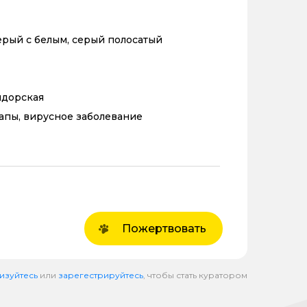
ерый с белым, серый полосатый
ндорская
апы, вирусное заболевание
Пожертвовать
изуйтесь
или
зарегестрируйтесь
, чтобы стать куратором