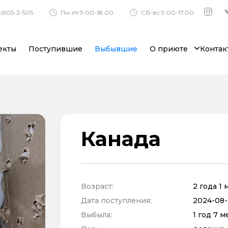
)505-2-505
Пн-пт:9.00-18.00
Сб-вс:9.00-17.00
екты
Поступившие
Выбывшие
О приюте
Контак
Канада
Возраст:
2 года 1
Дата поступления:
2024-08-
Выбыла:
1 год 7 