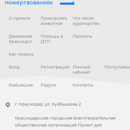
пожертвованиях
О приюте
Пристроить
Что такое
животное
кураторство
Движение
Помощь в
Проекты
Краснодог
ДТП
Как помочь
Вход
Регистрация
Личный
Поступивш
кабинет
Выбывшие
Радуга
Контакты
г. Краснодар, ул. Куйбышева 2
Краснодарская городская благотворительная
общественная организация Приют для