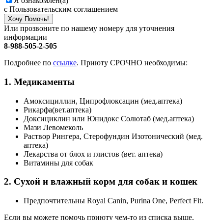
Я ознакомлен(а)
с Пользовательским соглашением
Хочу Помочь!
Или прозвоните по нашему номеру для уточнения
информации
8-988-505-2-505
Подробнее по
ссылке
. Приюту СРОЧНО необходимы:
1. Медикаменты
Амоксициллин, Ципрофлоксацин (мед.аптека)
Рикарфа(вет.аптека)
Доксициклин или Юнидокс Солютаб (мед.аптека)
Мази Левомеколь
Раствор Рингера, Стерофундин Изотонический (мед.
аптека)
Лекарства от блох и глистов (вет. аптека)
Витамины для собак
2. Сухой и влажный корм для собак и кошек
Предпочтительны Royal Canin, Purina One, Perfect Fit.
Если вы можете помочь приюту чем-то из списка выше,