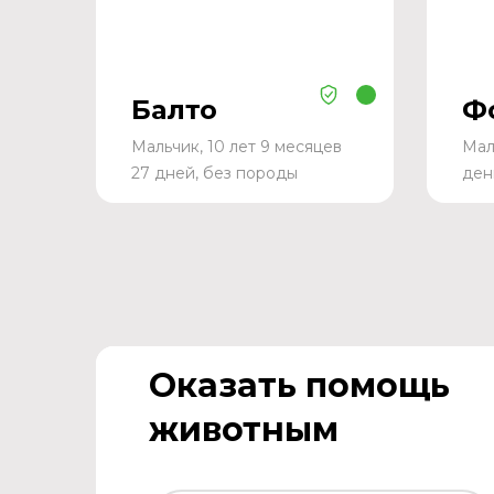
Балто
Ф
Мальчик, 10 лет 9 месяцев
Мал
27 дней, без породы
ден
Оказать помощь
животным