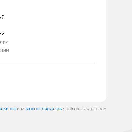
ый
ий
 при
нии:
изуйтесь
или
зарегестрируйтесь
, чтобы стать куратором