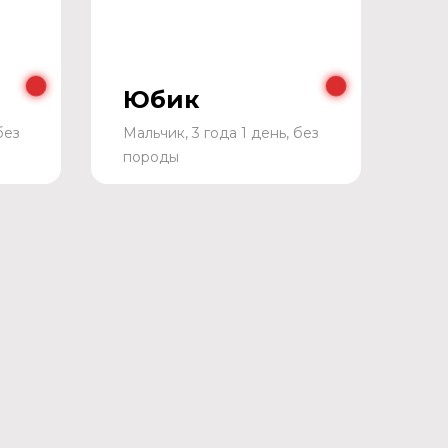
Юбик
без
Мальчик, 3 года 1 день, без
породы