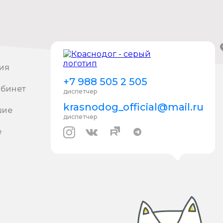
ия
+7 988 505 2 505
абинет
диспетчер
krasnodog_official@mail.ru
шие
диспетчер
е