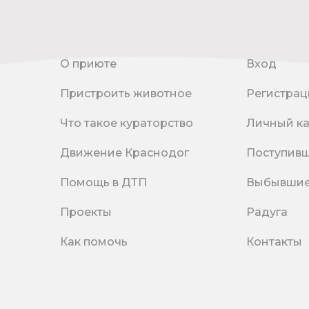
О приюте
Вход
Пристроить животное
Регистрац
Что такое кураторство
Личный к
Движение Краснодог
Поступив
Помощь в ДТП
Выбывши
Проекты
Радуга
Как помочь
Контакты