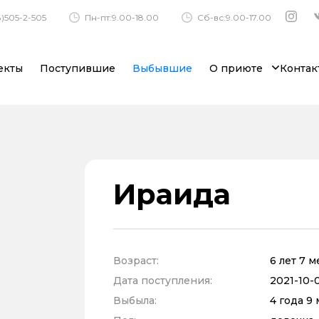
)505-2-505
Пн-пт:9.00-18.00
Сб-вс:9.00-17.00
екты
Поступившие
Выбывшие
О приюте
Контак
Ираида
Возраст:
6 лет 7 
Дата поступления:
2021-10-0
Выбыла:
4 года 9