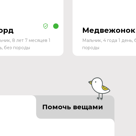
орд
Медвежонок
ьчик, 8 лет 7 месяцев 1
Мальчик, 4 года 1 день, 
ь, без породы
породы
Помочь вещами