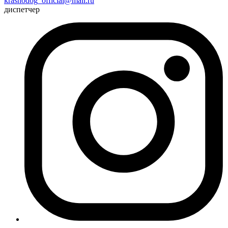
krasnodog_official@mail.ru
диспетчер