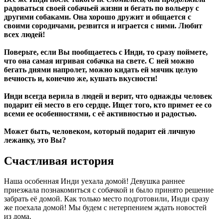
радоваться своей собачьей жизни и бегать по вольеру с
другими собаками. Она хорошо дружит и общается с
своими сородичами, резвится и играется с ними. Любит
всех людей!
Поверьте, если Вы пообщаетесь с Инди, то сразу поймете,
что она самая игривая собачка на свете. С ней можно
бегать днями напролет, можно кидать ей мячик целую
вечность и, конечно же, кушать вкусности!
Инди всегда верила в людей и верит, что однажды человек
подарит ей место в его сердце. Ищет того, кто примет ее со
всеми ее особенностями, с её активностью и радостью.
Может быть, человеком, который подарит ей личную
лежанку, это Вы?
Счастливая история
Наша особенная Инди уехала домой! Девушка раннее
приезжала познакомиться с собачкой и было принято решение
забрать её домой. Как только место подготовили, Инди сразу
же поехала домой! Мы будем с нетерпением ждать новостей
из дома.