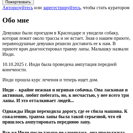
Пожертвовать
Авторизуйтесь
или
зарегестрируйтесь
, чтобы стать куратором
Обо мне
Девушки были проездом в Краснодаре и увидели собаку,
которая лежит около трассы и не встает. Зная о нашем приюте,
неравнодушные девушки решили доставить ее к нам. В
приюте врач диагностировал травму лапы. Малышку назвали
Инди.
10.10.2025 г. Инди была проведена ампутация передней
конечности.
Инди прошла курс лечения и теперь ищет дом.
Инди - крайне нежная и игривая собачка. Она ласковая и
активная, любит побегать, но, к несчастью, у нее всего три
лапы. И это отталкивает людей...
Однажды Инди переходила дорогу, где ее сбила машина. К
сожалению, травма лапы была такой серьезной, что ей
пришлось ампутировать переднюю лапу.
Все же Инди после такого не сломилась, она продолжила