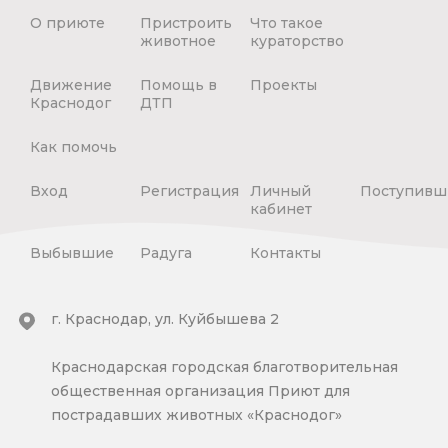
О приюте
Пристроить
Что такое
животное
кураторство
Движение
Помощь в
Проекты
Краснодог
ДТП
Как помочь
Вход
Регистрация
Личный
Поступивш
кабинет
Выбывшие
Радуга
Контакты
г. Краснодар, ул. Куйбышева 2
Краснодарская городская благотворительная
общественная организация Приют для
пострадавших животных «Краснодог»