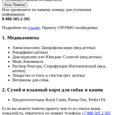
Хочу Помочь!
Или прозвоните по нашему номеру для уточнения
информации
8-988-505-2-505
Подробнее по
ссылке
. Приюту СРОЧНО необходимы:
1. Медикаменты
Амоксициллин, Ципрофлоксацин (мед.аптека)
Рикарфа(вет.аптека)
Доксициклин или Юнидокс Солютаб (мед.аптека)
Мази Левомеколь
Раствор Рингера, Стерофундин Изотонический (мед.
аптека)
Лекарства от блох и глистов (вет. аптека)
Витамины для собак
2. Сухой и влажный корм для собак и кошек
Предпочтительны Royal Canin, Purina One, Perfect Fit.
Если вы можете помочь приюту чем-то из списка выше,
пожалуйста, обратитесь по номеру телефона
+7 988 505 2 505