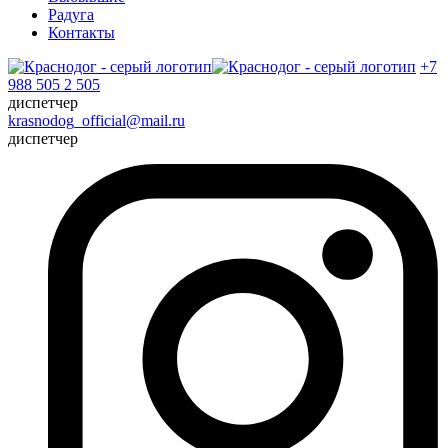
Радуга
Контакты
+7
988 505 2 505
диспетчер
krasnodog_official@mail.ru
диспетчер