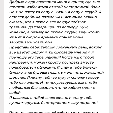
Добрые люди доставили меня в приют, где мне
помогли избавиться от этой нестерпимой боли.
Но я не потерял веру в жизнь и веру в людей. Я
остался добрым, ласковым и игривым. Можно
сказать, что я люблю все вокруг себя: от
травинки до товарищей по вольеру. Ну и,
конечно, я безмерно люблю людей, ведь кто-то
из них в скором времени станет моим
заботливым хозяином.
Представь себе: теплый солнечный день, вокруг
все цветет, рядом я, ты бросаешь мне мяч, я
приношу его тебе, идилия! Когда мы с тобой
наиграемся, можем просто посидеть вместе,
полюбоваться облаками. Я сяду к тебе близко-
близко, а ты будешь гладить меня по шоколадной
шерстке. Я лизну тебя за руку и положу голову
тебе на колени. И ты почувствуешь, как я тебя
люблю, как благодарен, что ты забрал меня с
собой.
Я разделю с тобой свою жизнь и стану тебе
лучшим другом. С нетерпением жду встречи!"
Привит, кастрирован, обработан от паразитов.