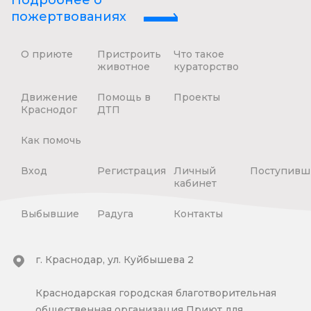
Подробнее о
пожертвованиях
О приюте
Пристроить
Что такое
животное
кураторство
Движение
Помощь в
Проекты
Краснодог
ДТП
Как помочь
Вход
Регистрация
Личный
Поступивш
кабинет
Выбывшие
Радуга
Контакты
г. Краснодар, ул. Куйбышева 2
Краснодарская городская благотворительная
общественная организация Приют для