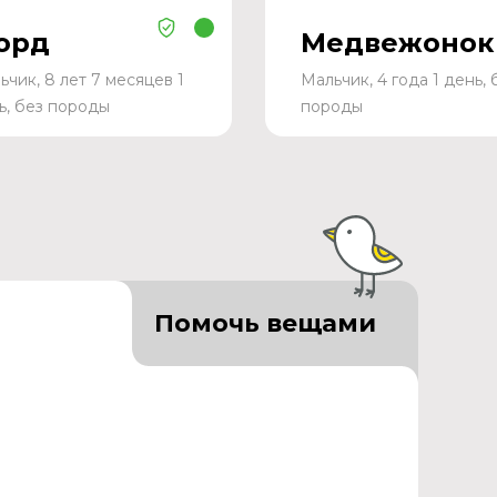
орд
Медвежонок
ьчик, 8 лет 7 месяцев 1
Мальчик, 4 года 1 день, 
ь, без породы
породы
Помочь вещами