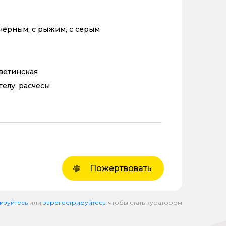
 чёрным, с рыжим, с серым
аветинская
телу, расчесы
Пожертвовать
изуйтесь
или
зарегестрируйтесь
, чтобы стать куратором