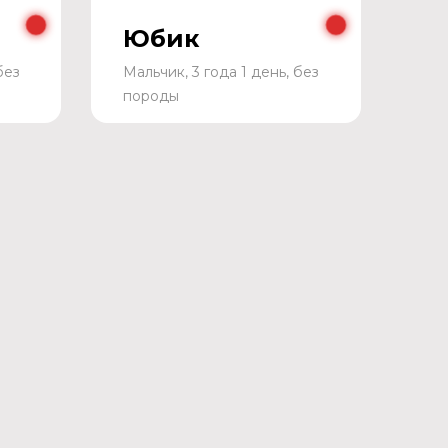
Юбик
без
Мальчик, 3 года 1 день, без
породы