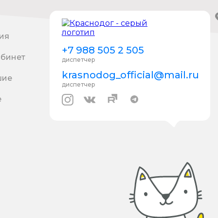
ия
+7 988 505 2 505
абинет
диспетчер
krasnodog_official@mail.ru
шие
диспетчер
е