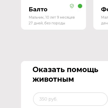
Балто
Ф
Мальчик, 10 лет 9 месяцев
Мал
27 дней, без породы
ден
Оказать помощь
животным