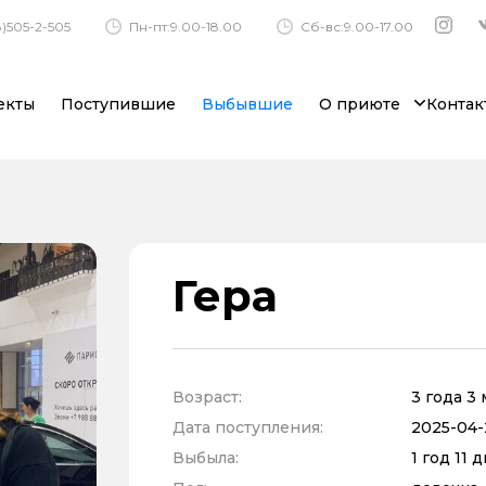
)505-2-505
Пн-пт:9.00-18.00
Сб-вс:9.00-17.00
екты
Поступившие
Выбывшие
О приюте
Контак
Гера
Возраст:
3 года 3
Дата поступления:
2025-04-2
Выбыла:
1 год 11 