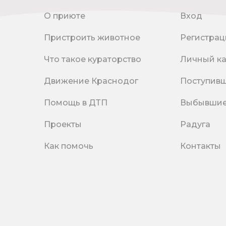
О приюте
Вход
Пристроить животное
Регистрац
Что такое кураторство
Личный к
Движение Краснодог
Поступив
Помощь в ДТП
Выбывши
Проекты
Радуга
Как помочь
Контакты