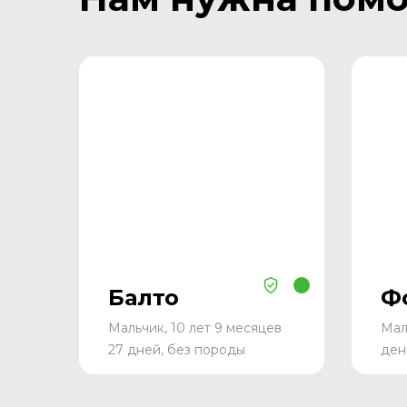
Балто
Ф
Мальчик, 10 лет 9 месяцев
Мал
27 дней, без породы
ден