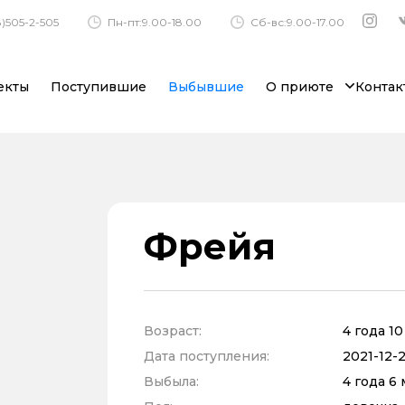
)505-2-505
Пн-пт:9.00-18.00
Сб-вс:9.00-17.00
екты
Поступившие
Выбывшие
О приюте
Контак
Фрейя
Возраст:
4 года 1
Дата поступления:
2021-12-2
Выбыла:
4 года 6