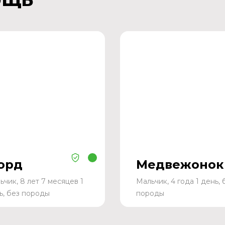
орд
Медвежонок
ьчик, 8 лет 7 месяцев 1
Мальчик, 4 года 1 день, 
ь, без породы
породы