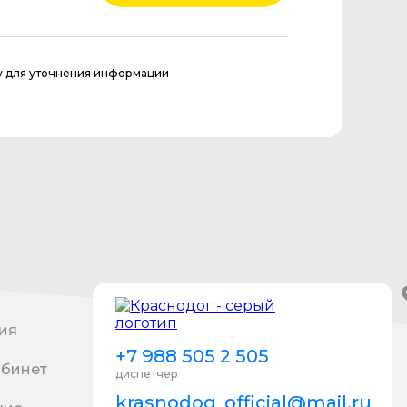
у для уточнения информации
ия
+7 988 505 2 505
абинет
диспетчер
krasnodog_official@mail.ru