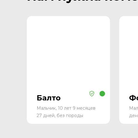
Балто
Ф
Мальчик, 10 лет 9 месяцев
Мал
27 дней, без породы
ден