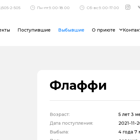
)505-2-505
Пн-пт:9.00-18.00
Сб-вс:9.00-17.00
екты
Поступившие
Выбывшие
О приюте
Контак
Флаффи
Возраст:
5 лет 3 
Дата поступления:
2021-11-2
Выбыла:
4 года 7