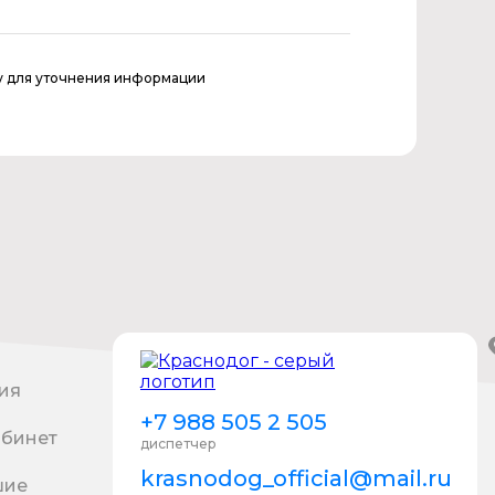
у для уточнения информации
ия
+7 988 505 2 505
абинет
диспетчер
krasnodog_official@mail.ru
шие