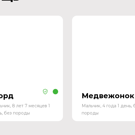
орд
Медвежонок
ьчик, 8 лет 7 месяцев 1
Мальчик, 4 года 1 день, 
ь, без породы
породы