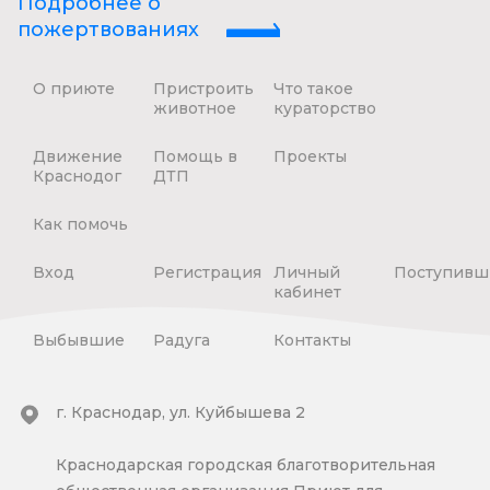
Подробнее о
пожертвованиях
О приюте
Пристроить
Что такое
животное
кураторство
Движение
Помощь в
Проекты
Краснодог
ДТП
Как помочь
Вход
Регистрация
Личный
Поступивш
кабинет
Выбывшие
Радуга
Контакты
г. Краснодар, ул. Куйбышева 2
Краснодарская городская благотворительная