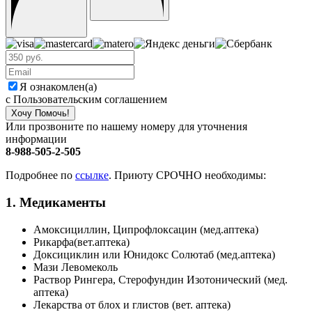
Я ознакомлен(а)
с Пользовательским соглашением
Хочу Помочь!
Или прозвоните по нашему номеру для уточнения
информации
8-988-505-2-505
Подробнее по
ссылке
. Приюту СРОЧНО необходимы:
1. Медикаменты
Амоксициллин, Ципрофлоксацин (мед.аптека)
Рикарфа(вет.аптека)
Доксициклин или Юнидокс Солютаб (мед.аптека)
Мази Левомеколь
Раствор Рингера, Стерофундин Изотонический (мед.
аптека)
Лекарства от блох и глистов (вет. аптека)