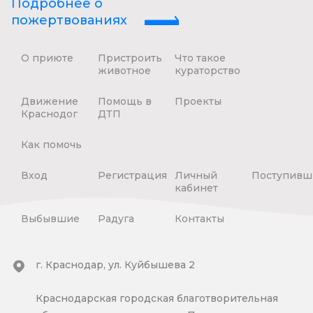
Подробнее о
пожертвованиях
О приюте
Пристроить
Что такое
животное
кураторство
Движение
Помощь в
Проекты
Краснодог
ДТП
Как помочь
Вход
Регистрация
Личный
Поступивш
кабинет
Выбывшие
Радуга
Контакты
г. Краснодар, ул. Куйбышева 2
Краснодарская городская благотворительная