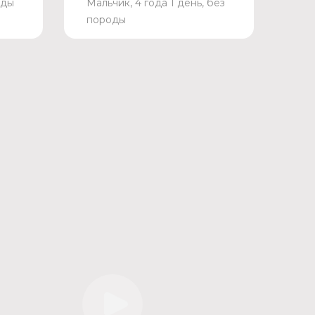
оды
Мальчик, 4 года 1 день, без
породы