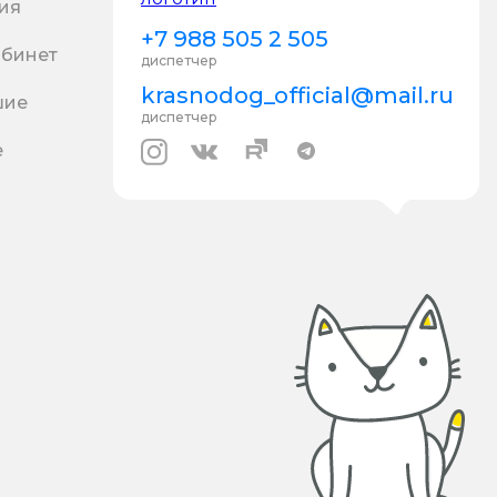
ия
+7 988 505 2 505
абинет
диспетчер
krasnodog_official@mail.ru
шие
диспетчер
е