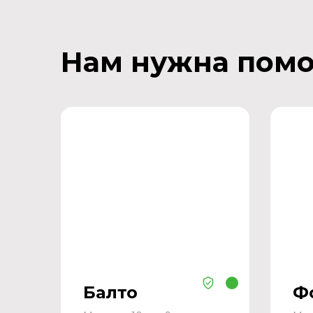
Нам нужна пом
Балто
Ф