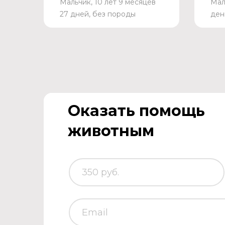
Мальчик, 10 лет 9 месяцев
Мал
27 дней, без породы
ден
Оказать помощь
животным