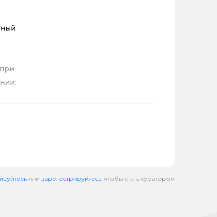
тный
 при
нии:
изуйтесь
или
зарегестрируйтесь
, чтобы стать куратором