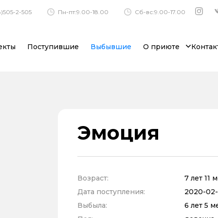
)505-2-505
Пн-пт:9.00-18.00
Сб-вс:9.00-17.00
екты
Поступившие
Выбывшие
О приюте
Контак
Эмоция
Возраст:
7 лет 11 
Дата поступления:
2020-02-2
Выбыла:
6 лет 5 