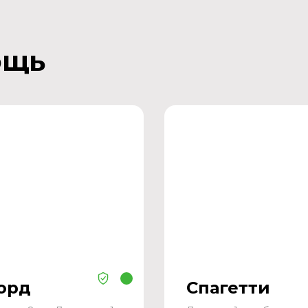
ощь
орд
Спагетти