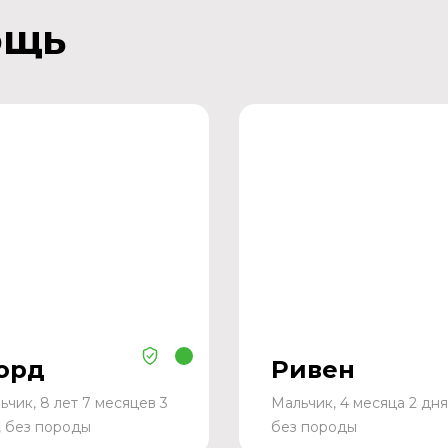
ощь
орд
Ривен
ьчик, 8 лет 7 месяцев 3
Мальчик, 4 месяца 2 дня
, без породы
без породы