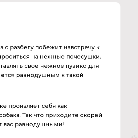
а с разбегу побежит навстречу к
апроситься на нежные почесушки.
тавлять свое нежное пузико для
анется равнодушным к такой
же проявляет себя как
обака. Так что приходите скорей
ит вас равнодушными!