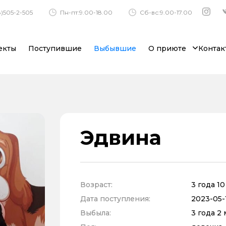
)505-2-505
Пн-пт:9.00-18.00
Сб-вс:9.00-17.00
екты
Поступившие
Выбывшие
О приюте
Контак
Эдвина
Возраст:
3 года 1
Дата поступления:
2023-05-
Выбыла:
3 года 2