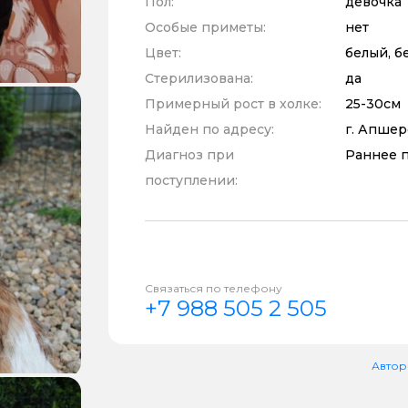
Пол:
девочка
Особые приметы:
нет
Цвет:
белый, б
Стерилизована:
да
Примерный рост в холке:
25-30см
Найден по адресу:
г. Апше
Диагноз при
Раннее 
поступлении:
Связаться по телефону
+7 988 505 2 505
Автор