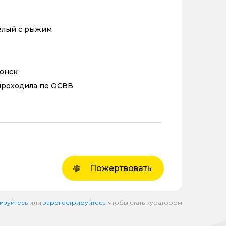
елый с рыжим
ронск
проходила по ОСВВ
Пожертвовать
изуйтесь
или
зарегестрируйтесь
, чтобы стать куратором