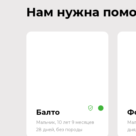
Нам нужна пом
Балто
Ф
Мальчик, 10 лет 9 месяцев
Мал
28 дней, без породы
дня