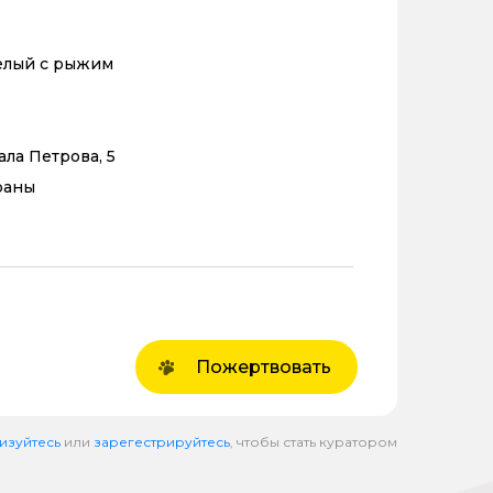
елый с рыжим
ала Петрова, 5
раны
Пожертвовать
изуйтесь
или
зарегестрируйтесь
, чтобы стать куратором