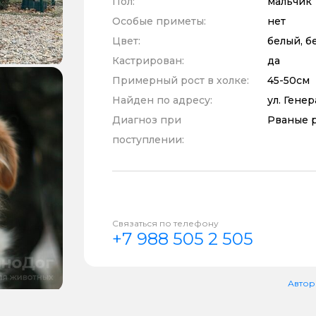
Пол:
мальчик
Особые приметы:
нет
Цвет:
белый, б
Кастрирован:
да
Примерный рост в холке:
45-50см
Найден по адресу:
ул. Генер
Диагноз при
Рваные 
поступлении:
Связаться по телефону
+7 988 505 2 505
Автор