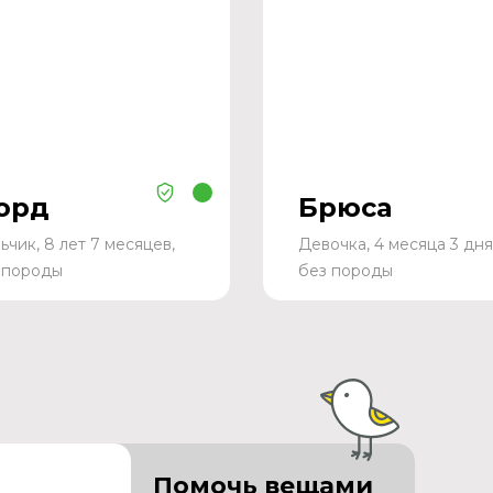
орд
Брюса
ьчик, 8 лет 7 месяцев,
Девочка, 4 месяца 3 дня
 породы
без породы
Помочь вещами