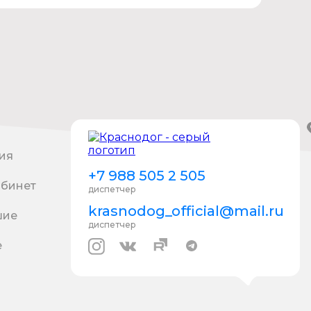
ия
+7 988 505 2 505
абинет
диспетчер
krasnodog_official@mail.ru
шие
диспетчер
е