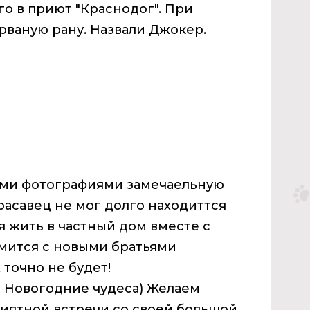
го в приют "Краснодог". При
рваную рану. Назвали Джокер.
ми фотографиями замечаельную
расавец не мог долго находиттся
я жить в частный дом вместе с
омится с новыми братьями
 точно не будет!
я Новогодние чудеса) Желаем
иятной встречи со своей большой