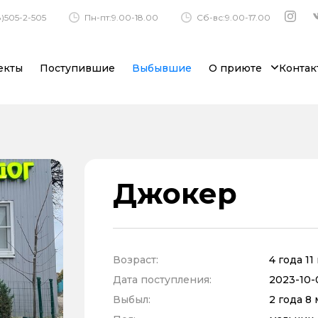
)505-2-505
Пн-пт:9.00-18.00
Сб-вс:9.00-17.00
екты
Поступившие
Выбывшие
О приюте
Контак
Джокер
Возраст:
4 года 1
Дата поступления:
2023-10-0
Выбыл:
2 года 8