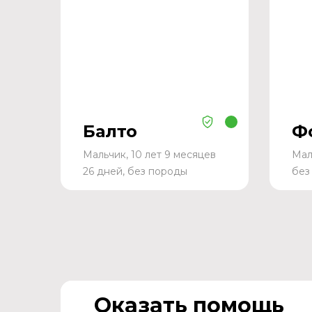
Балто
Ф
Мальчик, 10 лет 9 месяцев
Мал
26 дней, без породы
без
Оказать помощь