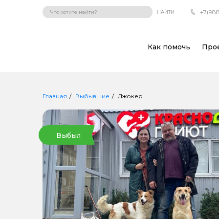
+7(988
НАЙТИ
Как помочь
Про
Главная
Выбывшие
Джокер
Выбыл