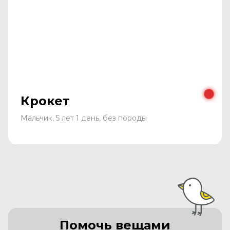
Крокет
Мальчик, 5 лет 1 день, без породы
Помочь вещами