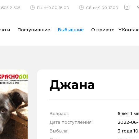
)505-2-505
Пн-пт:9.00-18.00
Сб-вс:9.00-17.00
екты
Поступившие
Выбывшие
О приюте
Контак
Джана
Возраст:
6 лет 1 м
Дата поступления:
2022-06-
Выбыла:
3 года 1