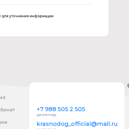
у для уточнения информации
ия
+7 988 505 2 505
абинет
диспетчер
шие
krasnodog_official@mail.ru