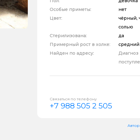
Пол:
девочка
Особые приметы:
нет
Цвет:
чёрный, 
солью
Стерилизована:
да
Примерный рост в холке:
средний
Найден по адресу:
Диагноз
поступле
Связаться по телефону
+7 988 505 2 505
Автор