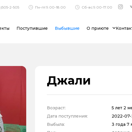
)505-2-505
Пн-пт:9.00-18.00
Сб-вс:9.00-17.00
екты
Поступившие
Выбывшие
О приюте
Контак
Джали
Возраст:
5 лет 2 м
Дата поступления:
2022-07-
Выбыла:
3 года 7