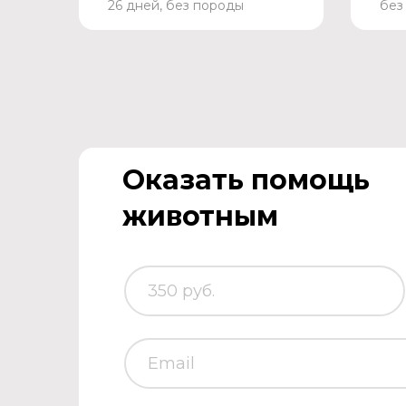
26 дней, без породы
без
Оказать помощь
животным