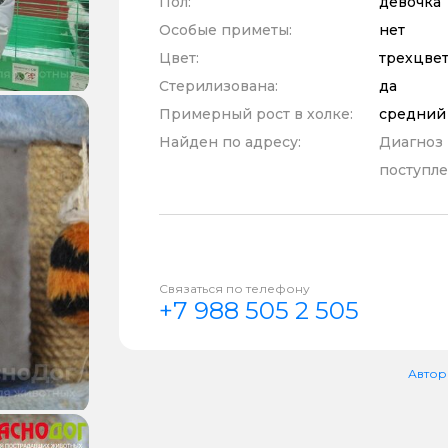
Пол:
девочка
Особые приметы:
нет
Цвет:
трехцве
Стерилизована:
да
Примерный рост в холке:
средний
Найден по адресу:
Диагноз
поступле
Связаться по телефону
+7 988 505 2 505
Автор