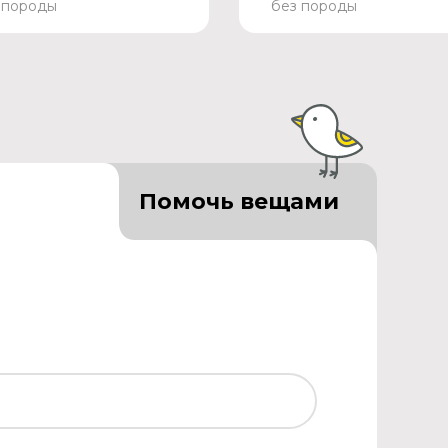
 породы
без породы
Помочь вещами