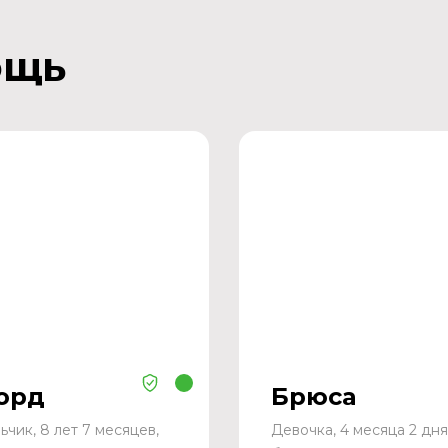
ощь
орд
Брюса
ьчик, 8 лет 7 месяцев,
Девочка, 4 месяца 2 дня