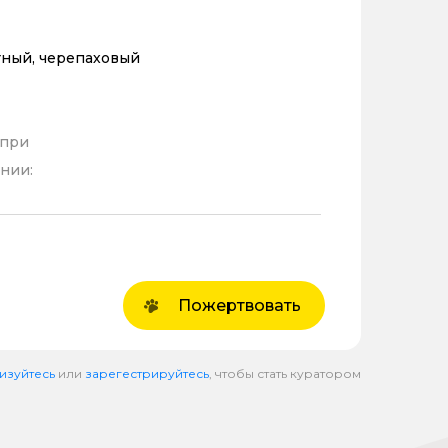
тный, черепаховый
 при
нии:
Пожертвовать
изуйтесь
или
зарегестрируйтесь
, чтобы стать куратором