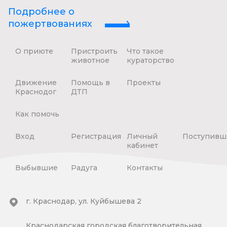
Подробнее о
пожертвованиях
О приюте
Пристроить
Что такое
животное
кураторство
Движение
Помощь в
Проекты
Краснодог
ДТП
Как помочь
Вход
Регистрация
Личный
Поступивш
кабинет
Выбывшие
Радуга
Контакты
г. Краснодар, ул. Куйбышева 2
Краснодарская городская благотворительная