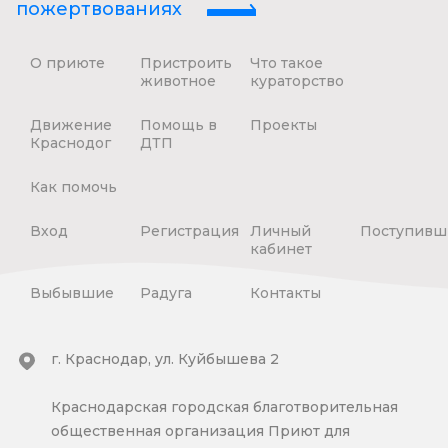
пожертвованиях
О приюте
Пристроить
Что такое
животное
кураторство
Движение
Помощь в
Проекты
Краснодог
ДТП
Как помочь
Вход
Регистрация
Личный
Поступивш
кабинет
Выбывшие
Радуга
Контакты
г. Краснодар, ул. Куйбышева 2
Краснодарская городская благотворительная
общественная организация Приют для