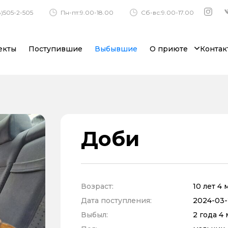
)505-2-505
Пн-пт:9.00-18.00
Сб-вс:9.00-17.00
екты
Поступившие
Выбывшие
О приюте
Контак
Доби
Возраст:
10 лет 4
Дата поступления:
2024-03-
Выбыл:
2 года 4