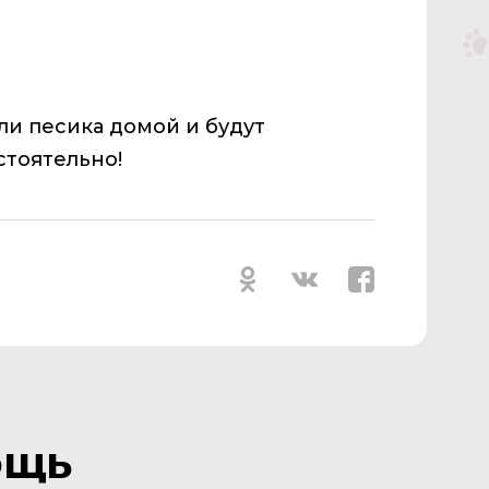
ли песика домой и будут
стоятельно!
ощь