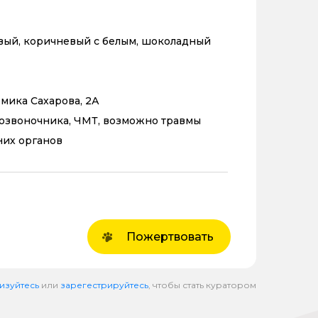
вый, коричневый с белым, шоколадный
емика Сахарова, 2А
озвоночника, ЧМТ, возможно травмы
них органов
Пожертвовать
изуйтесь
или
зарегестрируйтесь
, чтобы стать куратором