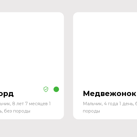
орд
Медвежонок
ьчик, 8 лет 7 месяцев 1
Мальчик, 4 года 1 день, 
ь, без породы
породы