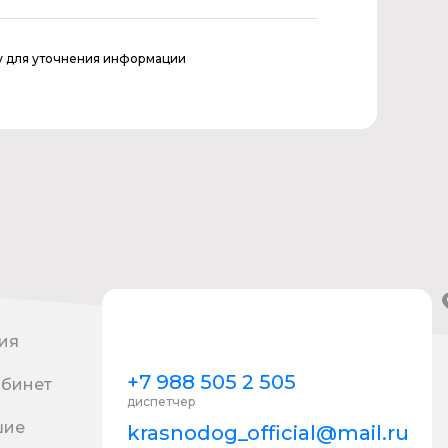
у для уточнения информации
ия
+7 988 505 2 505
абинет
диспетчер
шие
krasnodog_official@mail.ru