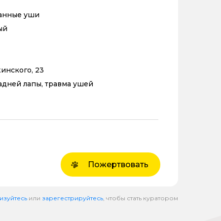
анные уши
ый
инского, 23
адней лапы, травма ушей
Пожертвовать
изуйтесь
или
зарегестрируйтесь
, чтобы стать куратором