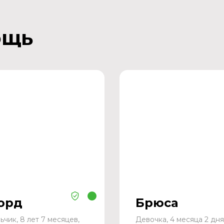
ощь
орд
Брюса
ьчик, 8 лет 7 месяцев,
Девочка, 4 месяца 2 дня