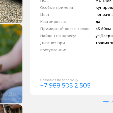
Пол:
мальчик
Особые приметы:
купиров
Цвет:
чепрачн
Кастрирован:
да
Примерный рост в холке:
45-50см
Найден по адресу:
ул.Дзерж
Диагноз при
травма з
поступлении:
Связаться по телефону
+7 988 505 2 505
Автор