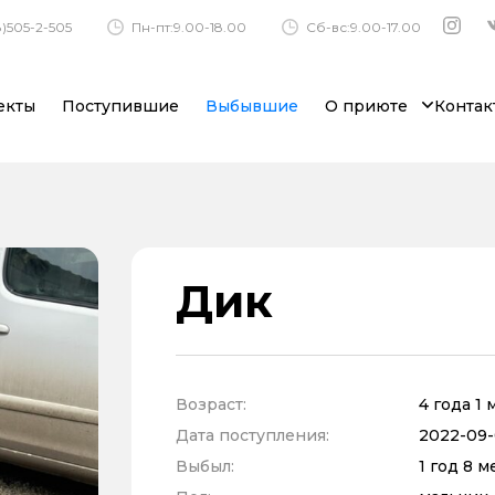
)505-2-505
Пн-пт:9.00-18.00
Сб-вс:9.00-17.00
екты
Поступившие
Выбывшие
О приюте
Контак
Дик
Возраст:
4 года 1
Дата поступления:
2022-09-
Выбыл:
1 год 8 