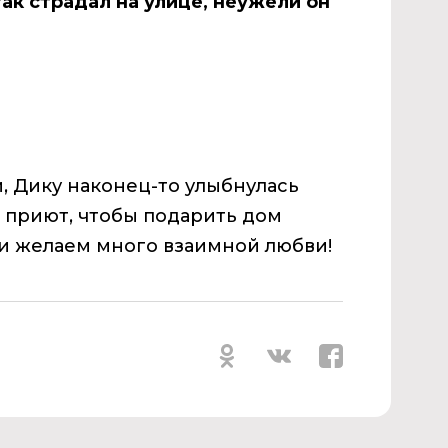
так страдал на улице, неужели он
, Дику наконец-то улыбнулась
 приют, чтобы подарить дом
и желаем много взаимной любви!