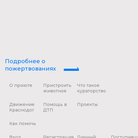
Подробнее о
пожертвованиях
О приюте
Пристроить
Что такое
животное
кураторство
Движение
Помощь в
Проекты
Краснодог
ДТП
Как помочь
Вход
Регистрация
Личный
Поступивш