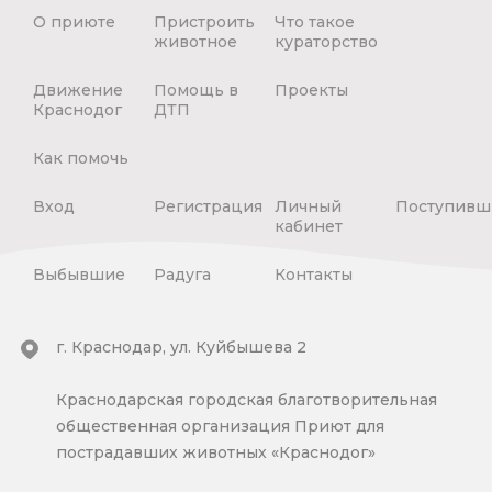
О приюте
Пристроить
Что такое
животное
кураторство
Движение
Помощь в
Проекты
Краснодог
ДТП
Как помочь
Вход
Регистрация
Личный
Поступивш
кабинет
Выбывшие
Радуга
Контакты
г. Краснодар, ул. Куйбышева 2
Краснодарская городская благотворительная
общественная организация Приют для
пострадавших животных «Краснодог»