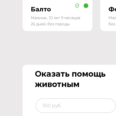
Балто
Ф
Мальчик, 10 лет 9 месяцев
Мал
26 дней, без породы
без
Оказать помощь
животным