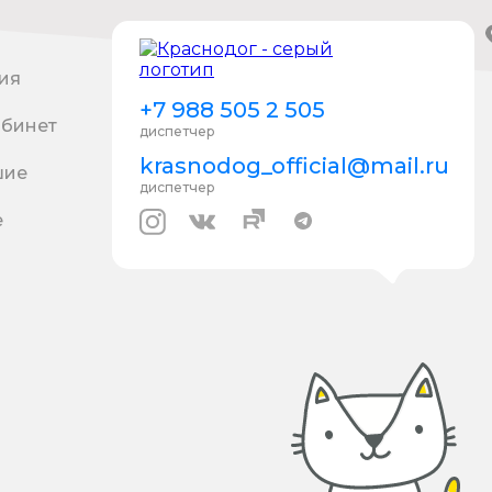
ия
+7 988 505 2 505
абинет
диспетчер
krasnodog_official@mail.ru
шие
диспетчер
е