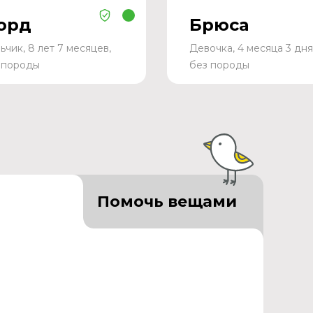
орд
Брюса
ьчик, 8 лет 7 месяцев,
Девочка, 4 месяца 3 дня
 породы
без породы
Помочь вещами