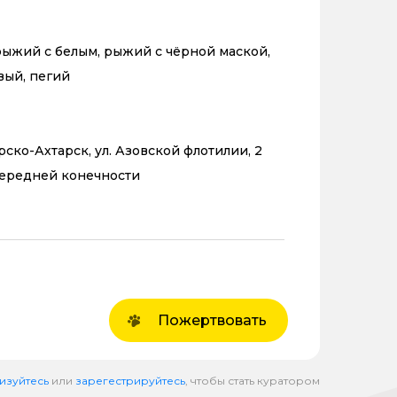
ыжий с белым, рыжий с чёрной маской,
вый, пегий
рско-Ахтарск, ул. Азовской флотилии, 2
передней конечности
Пожертвовать
изуйтесь
или
зарегестрируйтесь
, чтобы стать куратором