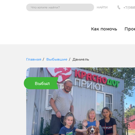
+7(988
НАЙТИ
Как помочь
Про
Главная
Выбывшие
Даниель
Выбыл