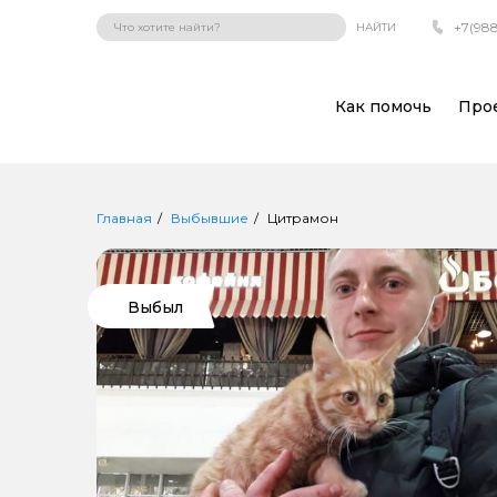
+7(988
НАЙТИ
Как помочь
Про
Главная
Выбывшие
Цитрамон
Выбыл