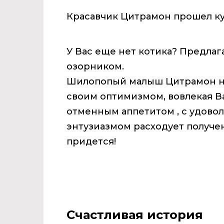
Красавчик Цитрамон прошел кур
У Вас еще нет котика? Предла
озорником.
Шилопопый малыш Цитрамон не 
своим оптимизмом, вовлекая Ва
отменным аппетитом , с удово
энтузиазмом расходует получе
придется!
Счастливая история