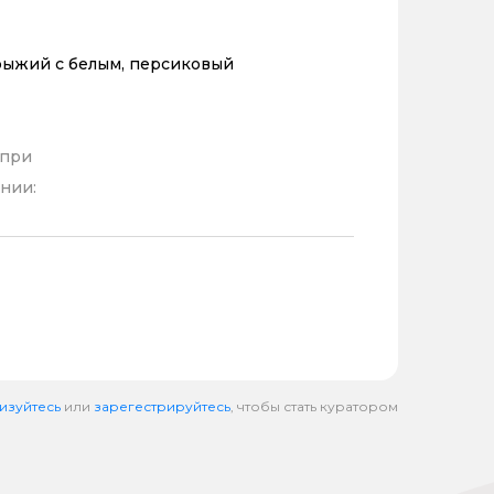
рыжий с белым, персиковый
 при
нии:
изуйтесь
или
зарегестрируйтесь
, чтобы стать куратором