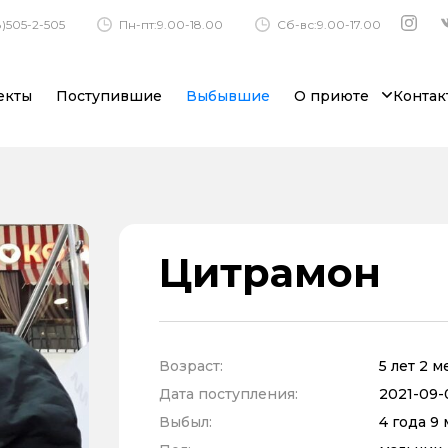
)505-2-505
Пн-пт:9.00-18.00
Сб-вс:9.00-17.00
екты
Поступившие
Выбывшие
О приюте
Контак
Цитрамон
Возраст:
5 лет 2 
Дата поступления:
2021-09-
Выбыл:
4 года 9