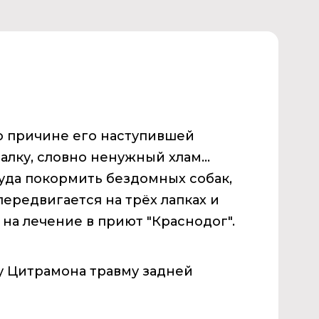
о причине его наступившей
алку, словно ненужный хлам...
да покормить бездомных собак,
передвигается на трёх лапках и
на лечение в приют "Краснодог".
у Цитрамона травму задней