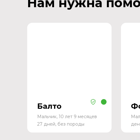
Нам нужна пом
Балто
Ф
Мальчик, 10 лет 9 месяцев
Мал
27 дней, без породы
ден