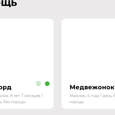
ощь
орд
Медвежонок
ьчик, 8 лет 7 месяцев 1
Мальчик, 4 года 1 день, 
ь, без породы
породы