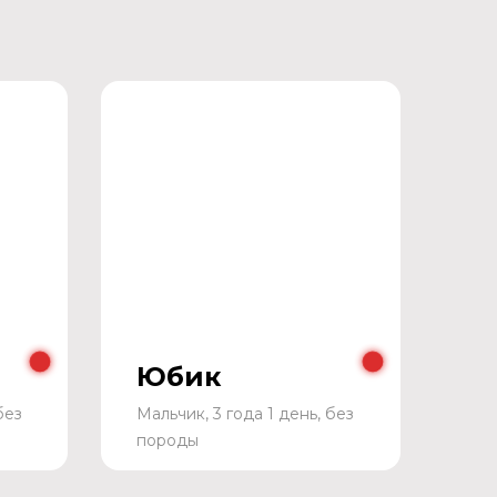
Юбик
без
Мальчик, 3 года 1 день, без
породы