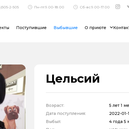
)505-2-505
Пн-пт:9.00-18.00
Сб-вс:9.00-17.00
екты
Поступившие
Выбывшие
О приюте
Контак
Цельсий
Возраст:
5 лет 1 м
Дата поступления:
2022-01-1
Выбыл:
4 года 5