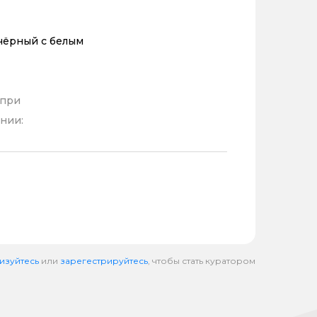
чёрный с белым
 при
нии:
изуйтесь
или
зарегестрируйтесь
, чтобы стать куратором