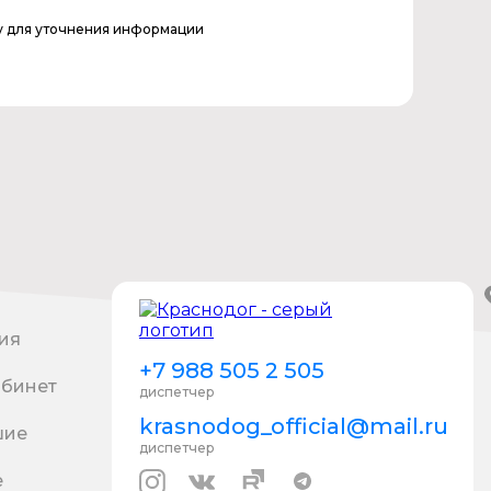
у для уточнения информации
ия
+7 988 505 2 505
абинет
диспетчер
krasnodog_official@mail.ru
шие
диспетчер
е