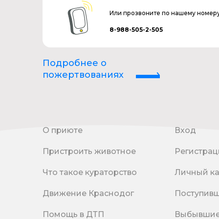
Или прозвоните по нашему номер
8-988-505-2-505
Подробнее о
пожертвованиях
О приюте
Вход
Пристроить животное
Регистрац
Что такое кураторство
Личный к
Движение Краснодог
Поступив
Помощь в ДТП
Выбывши