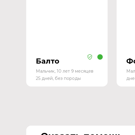
Балто
Ф
Мальчик, 10 лет 9 месяцев
Мал
25 дней, без породы
дне