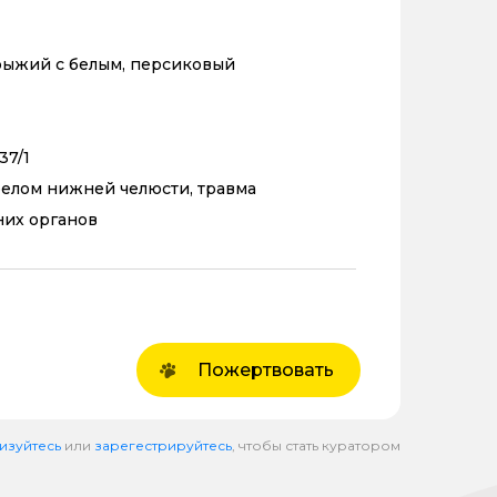
рыжий с белым, персиковый
37/1
елом нижней челюсти, травма
них органов
Пожертвовать
изуйтесь
или
зарегестрируйтесь
, чтобы стать куратором