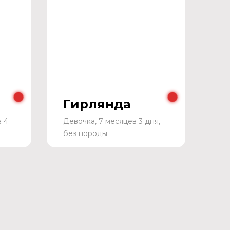
Гирлянда
в 4
Девочка, 7 месяцев 3 дня,
без породы