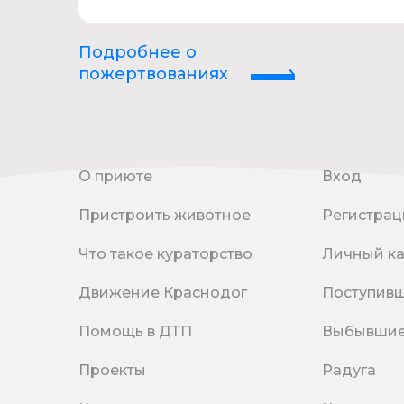
Подробнее о
пожертвованиях
О приюте
Вход
Пристроить животное
Регистрац
Что такое кураторство
Личный к
Движение Краснодог
Поступив
Помощь в ДТП
Выбывши
Проекты
Радуга