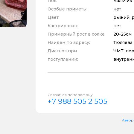
Пол:
мальчик
Особые приметы:
нет
Цвет:
рыжий, 
Кастрирован:
нет
Примерный рост в холке:
20-25см
Найден по адресу:
Тюляева 
Диагноз при
ЧМТ, пер
поступлении:
внутрен
Связаться по телефону
+7 988 505 2 505
Автор