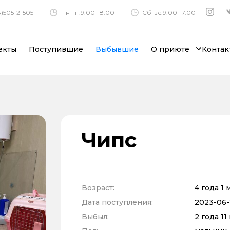
)505-2-505
Пн-пт:9.00-18.00
Сб-вс:9.00-17.00
екты
Поступившие
Выбывшие
О приюте
Контак
Чипс
Возраст:
4 года 1
Дата поступления:
2023-06-
Выбыл:
2 года 1