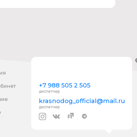
ия
+7 988 505 2 505
абинет
диспетчер
шие
krasnodog_official@mail.ru
диспетчер
е