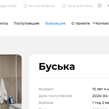
)505-2-505
Пн-пт:9.00-18.00
Сб-вс:9.00-17.00
екты
Поступившие
Выбывшие
О приюте
Контак
Буська
Возраст:
10 лет 4
Дата поступления:
2024-04-
Выбыла:
1 год 2 