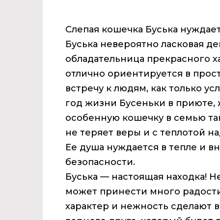
Слепая кошечка Буська нуждае
Буська невероятно ласковая дев
обладательница прекрасного ха
отлично ориентируется в прост
встречу к людям, как только ус
год жизни Бусеньки в приюте,
особенную кошечку в семью так
не теряет веры и с теплотой н
Ее душа нуждается в тепле и вн
безопасности.
Буська — настоящая находка! Н
может принести много радости
характер и нежность сделают в