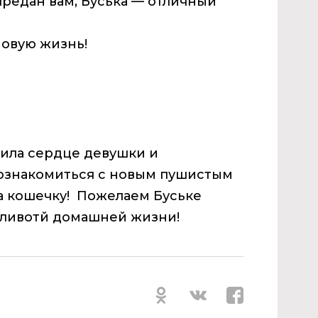
предан вам, Буська — отличный
новую жизнь!
арила сердце девушки и
познакомиться с новым пушистым
а кошечку! Пожелаем Буське
тливотй домашней жизни!