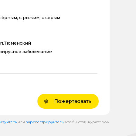
 чёрным, с рыжим, с серым
, п.Тюменский
 вирусное заболевание
Пожертвовать
изуйтесь
или
зарегестрируйтесь
, чтобы стать куратором