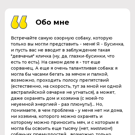
Обо мне
Встречайте самую озорную собаку, которую
только вы могли представить - меня! Я - Бусинка,
и пусть вас не вводит в заблуждение такая
"девчачья" кличка (ну, да, глазки-бусинки, что
есть то есть). На самом деле я - тот еще
сорванец. А еще я очень талантливая собака: я
могла бы часами бегать за мячом и палкой,
возможно, проходить полосу препятствий
(естественно, на скорость, тут за мной ни одной
австралийской овчарке не угнаться), а может,
даже охранять дом и хозяина (с моей-то
неуемной энергией - раз плюнуть!)... Но,
понимаете, в чем проблема - у меня нет ни дома,
ни хозяина, которого можно охранять и
которому можно приносить мяч, и с которым я
могла бы освоить еще тысячу (нет, миллион!)
собачьих премудростей... возможно, только