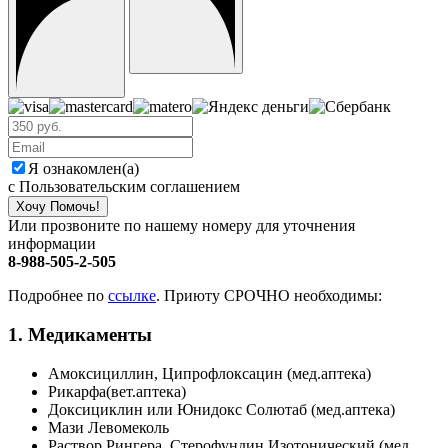
Я ознакомлен(а)
с Пользовательским соглашением
Хочу Помочь!
Или прозвоните по нашему номеру для уточнения
информации
8-988-505-2-505
Подробнее по
ссылке
. Приюту СРОЧНО необходимы:
1. Медикаменты
Амоксициллин, Ципрофлоксацин (мед.аптека)
Рикарфа(вет.аптека)
Доксициклин или Юнидокс Солютаб (мед.аптека)
Мази Левомеколь
Раствор Рингера, Стерофундин Изотонический (мед.