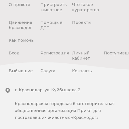
О приюте
Пристроить
Что такое
животное
кураторство
Движение
Помощь в
Проекты
Краснодог
ДТП
Как помочь
Вход
Регистрация
Личный
Поступивш
кабинет
Выбывшие
Радуга
Контакты
г. Краснодар, ул. Куйбышева 2
Краснодарская городская благотворительная
общественная организация Приют для
пострадавших животных «Краснодог»