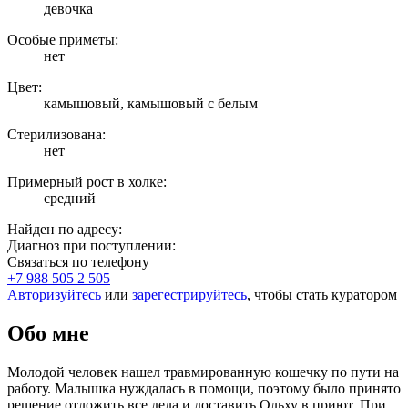
девочка
Особые приметы:
нет
Цвет:
камышовый, камышовый с белым
Стерилизована:
нет
Примерный рост в холке:
средний
Найден по адресу:
Диагноз при поступлении:
Связаться по телефону
+7 988 505 2 505
Авторизуйтесь
или
зарегестрируйтесь
, чтобы стать куратором
Обо мне
Молодой человек нашел травмированную кошечку по пути на
работу. Малышка нуждалась в помощи, поэтому было принято
решение отложить все дела и доставить Ольху в приют. При