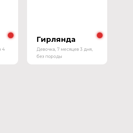
Гирлянда
в 4
Девочка, 7 месяцев 3 дня,
без породы