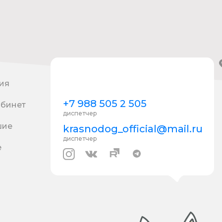
ия
+7 988 505 2 505
абинет
диспетчер
шие
krasnodog_official@mail.ru
диспетчер
е