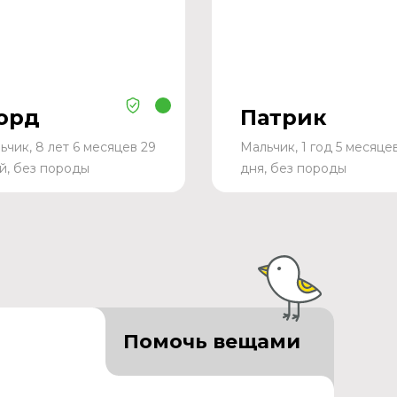
орд
Патрик
ьчик, 8 лет 6 месяцев 29
Мальчик, 1 год 5 месяце
й, без породы
дня, без породы
Помочь вещами