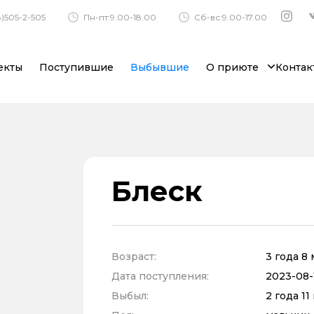
)505-2-505
Пн-пт:9.00-18.00
Сб-вс:9.00-17.00
екты
Поступившие
Выбывшие
О приюте
Контак
Блеск
Возраст:
3 года 8
Дата поступления:
2023-08-
Выбыл:
2 года 1