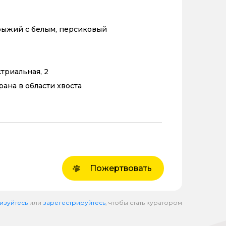
рыжий с белым, персиковый
стриальная, 2
рана в области хвоста
Пожертвовать
изуйтесь
или
зарегестрируйтесь
, чтобы стать куратором