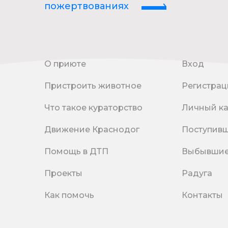
пожертвованиях
О приюте
Вход
Пристроить животное
Регистрац
Что такое кураторство
Личный к
Движение Краснодог
Поступив
Помощь в ДТП
Выбывши
Проекты
Радуга
Как помочь
Контакты