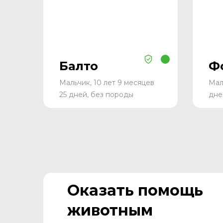
Балто
Ф
Мальчик, 10 лет 9 месяцев
Мал
25 дней, без породы
дне
Оказать помощь
животным