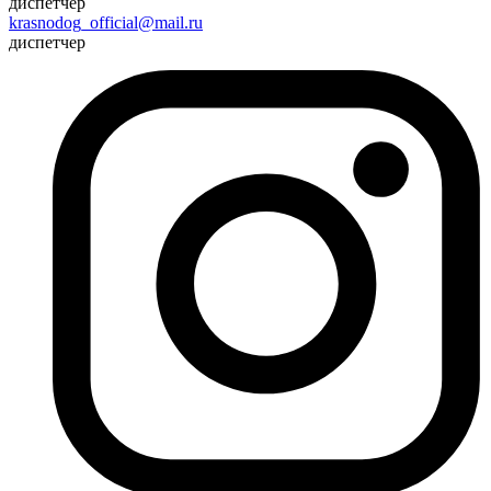
диспетчер
krasnodog_official@mail.ru
диспетчер