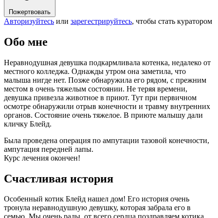
Пожертвовать
Авторизуйтесь
или
зарегестрируйтесь
, чтобы стать куратором
Обо мне
Неравнодушная девушка подкармливала котенка, недалеко от
местного колледжа. Однажды утром она заметила, что
малыша нигде нет. Позже обнаружила его рядом, с прежним
местом в очень тяжелым состоянии. Не теряя времени,
девушка привезла животное в приют. Тут при первичном
осмотре обнаружили отрыв конечности и травму внутренних
органов. Состояние очень тяжелое. В приюте малышу дали
кличку Блейд.
Была проведена операция по ампутации тазовой конечности,
ампутация передней лапы.
Курс лечения окончен!
Счастливая история
Особенный котик Блейд нашел дом! Его история очень
тронула неравнодушную девушку, которая забрала его в
семью. Мы очень рады, от всего сердца поздравляем котика